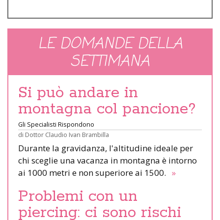
LE DOMANDE DELLA
SETTIMANA
Si può andare in
montagna col pancione?
Gli Specialisti Rispondono
di
Dottor Claudio Ivan Brambilla
Durante la gravidanza, l'altitudine ideale per
chi sceglie una vacanza in montagna è intorno
ai 1000 metri e non superiore ai 1500.
»
Problemi con un
piercing: ci sono rischi