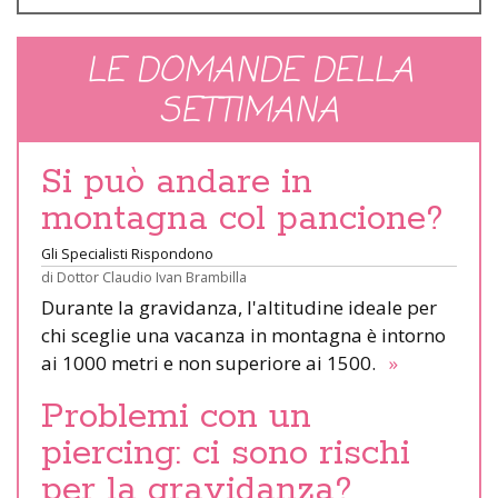
LE DOMANDE DELLA
SETTIMANA
Si può andare in
montagna col pancione?
Gli Specialisti Rispondono
di
Dottor Claudio Ivan Brambilla
Durante la gravidanza, l'altitudine ideale per
chi sceglie una vacanza in montagna è intorno
ai 1000 metri e non superiore ai 1500.
»
Problemi con un
piercing: ci sono rischi
per la gravidanza?