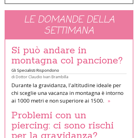
LE DOMANDE DELLA
SETTIMANA
Si può andare in
montagna col pancione?
Gli Specialisti Rispondono
di
Dottor Claudio Ivan Brambilla
Durante la gravidanza, l'altitudine ideale per
chi sceglie una vacanza in montagna è intorno
ai 1000 metri e non superiore ai 1500.
»
Problemi con un
piercing: ci sono rischi
per la gravidanza?