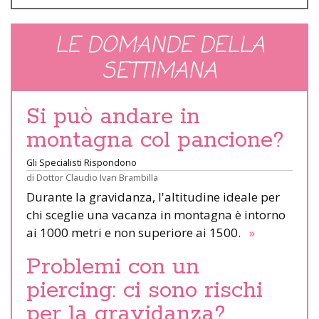
LE DOMANDE DELLA
SETTIMANA
Si può andare in
montagna col pancione?
Gli Specialisti Rispondono
di
Dottor Claudio Ivan Brambilla
Durante la gravidanza, l'altitudine ideale per
chi sceglie una vacanza in montagna è intorno
ai 1000 metri e non superiore ai 1500.
»
Problemi con un
piercing: ci sono rischi
per la gravidanza?