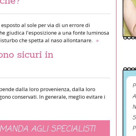
rché?
 esposto al sole per via di un errore di
 che giudica l'esposizione a una fonte luminosa
isturbo che spetta al naso allontanare.
»
ono sicuri in
P
ipende dalla loro provenienza, dalla loro
A
ono conservati. In generale, meglio evitare i
N
S
MANDA AGLI SPECIALISTI
P