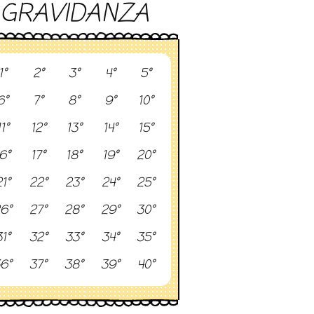
GRAVIDANZA
1°
2°
3°
4°
5°
6°
7°
8°
9°
10°
11°
12°
13°
14°
15°
6°
17°
18°
19°
20°
1°
22°
23°
24°
25°
6°
27°
28°
29°
30°
1°
32°
33°
34°
35°
6°
37°
38°
39°
40°