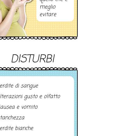
meglio
evitare
DISTURBI
erdite di sangue
lterazioni gusto e olfatto
ausea e vomito
tanchezza
erdite bianche