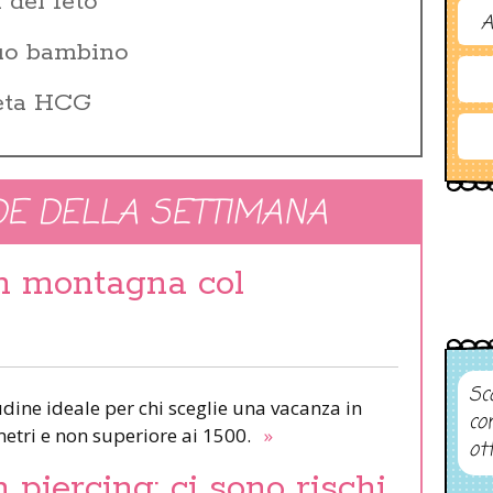
 del feto
A
tuo bambino
Beta HCG
E DELLA SETTIMANA
in montagna col
Sco
udine ideale per chi sceglie una vacanza in
co
etri e non superiore ai 1500.
»
ot
piercing: ci sono rischi