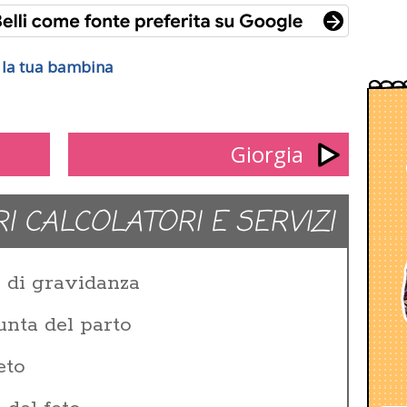
r la tua bambina
Giorgia
RI CALCOLATORI E SERVIZI
e di gravidanza
unta del parto
eto