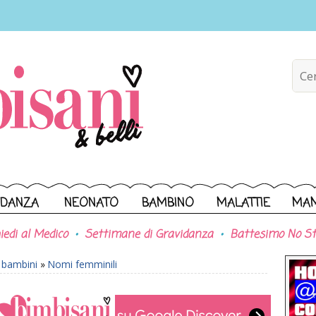
IDANZA
NEONATO
BAMBINO
MALATTIE
MA
iedi al Medico
Settimane di Gravidanza
Battesimo No St
r bambini
»
Nomi femminili