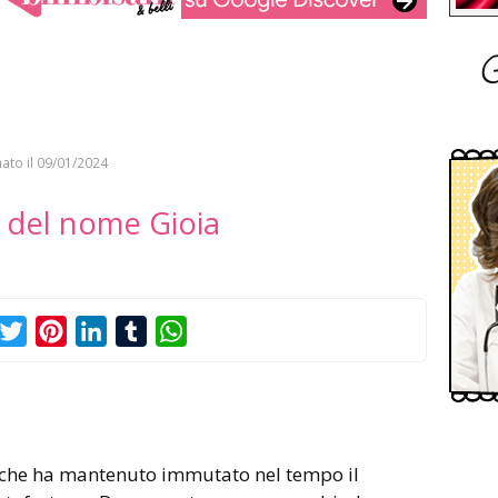
G
ato il
09/01/2024
o del nome Gioia
acebook
Twitter
Pinterest
LinkedIn
Tumblr
WhatsApp