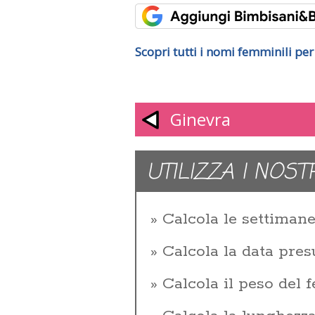
Scopri tutti i nomi femminili pe
Ginevra
UTILIZZA I NOST
Calcola le settiman
Calcola la data pres
Calcola il peso del f