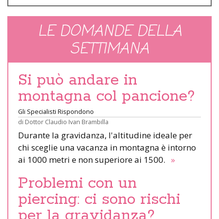
LE DOMANDE DELLA
SETTIMANA
Si può andare in
montagna col pancione?
Gli Specialisti Rispondono
di
Dottor Claudio Ivan Brambilla
Durante la gravidanza, l'altitudine ideale per
chi sceglie una vacanza in montagna è intorno
ai 1000 metri e non superiore ai 1500.
»
Problemi con un
piercing: ci sono rischi
per la gravidanza?