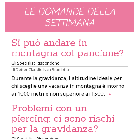
LE DOMANDE DELLA
SETTIMANA
Si può andare in
montagna col pancione?
Gli Specialisti Rispondono
di
Dottor Claudio Ivan Brambilla
Durante la gravidanza, l'altitudine ideale per
chi sceglie una vacanza in montagna è intorno
ai 1000 metri e non superiore ai 1500.
»
Problemi con un
piercing: ci sono rischi
per la gravidanza?
Gli Specialisti Rispondono