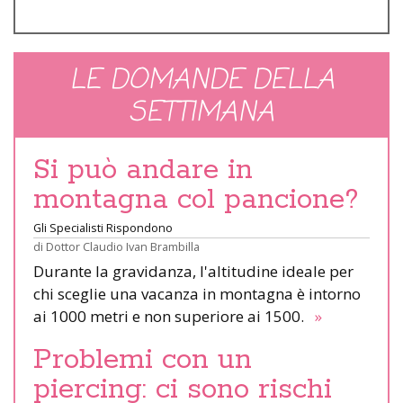
LE DOMANDE DELLA
SETTIMANA
Si può andare in
montagna col pancione?
Gli Specialisti Rispondono
di
Dottor Claudio Ivan Brambilla
Durante la gravidanza, l'altitudine ideale per
chi sceglie una vacanza in montagna è intorno
ai 1000 metri e non superiore ai 1500.
»
Problemi con un
piercing: ci sono rischi