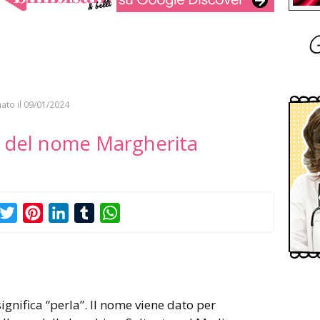
G
ato il
09/01/2024
to del nome Margherita
acebook
Twitter
Pinterest
LinkedIn
Tumblr
WhatsApp