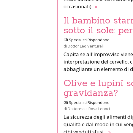
occasionali).
»
Il bambino star
sotto il sole: pe
Gli Specialisti Rispondono
di
Dottor Leo Venturelli
Capita se all'improvviso viene
interpretazione del cervello,
abbagliante un elemento di d
Olive e lupini s
gravidanza?
Gli Specialisti Rispondono
di
Dottoressa Rosa Lenoci
La sicurezza degli alimenti d
qualità e dal modo in cui veng
cibi venduti sfusi.
»