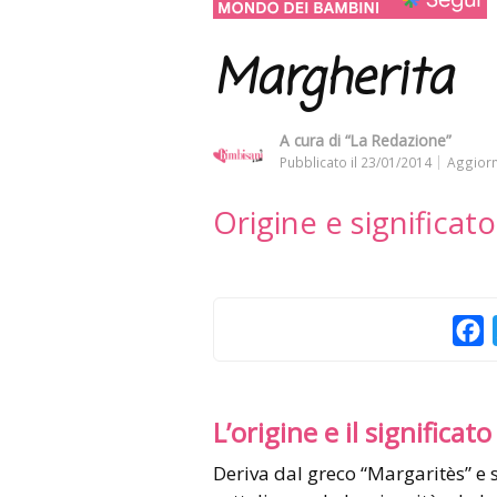
Margherita
A cura di
“La Redazione”
Pubblicato il
23/01/2014
Aggiorn
Origine e significa
F
L’origine e il significato
Deriva dal greco “Margaritès” e significa “perla”. Il nome viene dato per