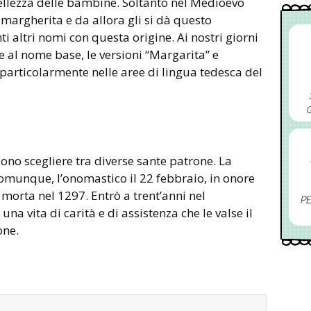
bellezza delle bambine. Soltanto nel Medioevo
i margherita e da allora gli si dà questo
i altri nomi con questa origine. Ai nostri giorni
e al nome base, le versioni “Margarita” e
particolarmente nelle aree di lingua tedesca del
no scegliere tra diverse sante patrone. La
omunque, l’onomastico il 22 febbraio, in onore
morta nel 1297. Entrò a trent’anni nel
PE
na vita di carità e di assistenza che le valse il
one.