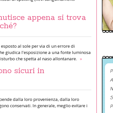
nutisce appena si trova
rché?
 esposto al sole per via di un errore di
 che giudica l'esposizione a una fonte luminosa
isturbo che spetta al naso allontanare.
»
ono sicuri in
P
A
N
S
ipende dalla loro provenienza, dalla loro
ono conservati. In generale, meglio evitare i
P