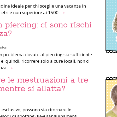
udine ideale per chi sceglie una vacanza in
etri e non superiore ai 1500.
»
piercing: ci sono rischi
za?
inton
un problema dovuto al piercing sia sufficiente
e, quindi, ricorrere solo a cure locali, non ci
anza.
»
e le mestruazioni a tre
mentre si allatta?
esclusivo, possono sia ritornare le
pisodi di spotting (lievi sanguinamenti