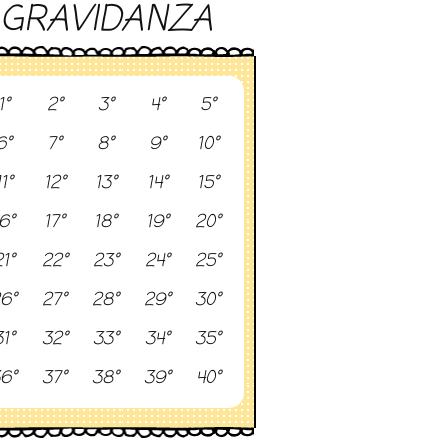
GRAVIDANZA
1°
2°
3°
4°
5°
6°
7°
8°
9°
10°
11°
12°
13°
14°
15°
6°
17°
18°
19°
20°
1°
22°
23°
24°
25°
6°
27°
28°
29°
30°
1°
32°
33°
34°
35°
6°
37°
38°
39°
40°