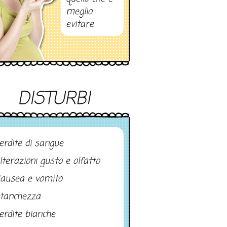
meglio
evitare
DISTURBI
erdite di sangue
lterazioni gusto e olfatto
ausea e vomito
tanchezza
erdite bianche