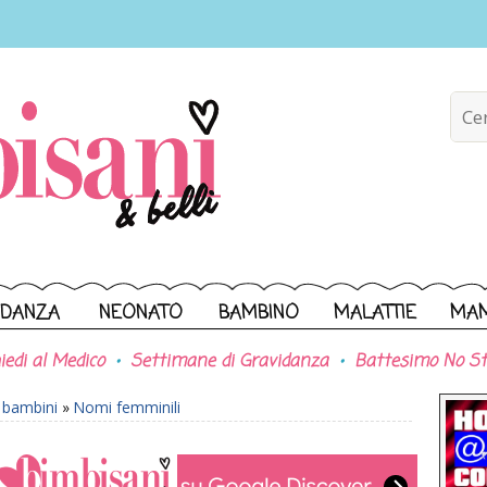
IDANZA
NEONATO
BAMBINO
MALATTIE
MA
iedi al Medico
Settimane di Gravidanza
Battesimo No St
r bambini
»
Nomi femminili