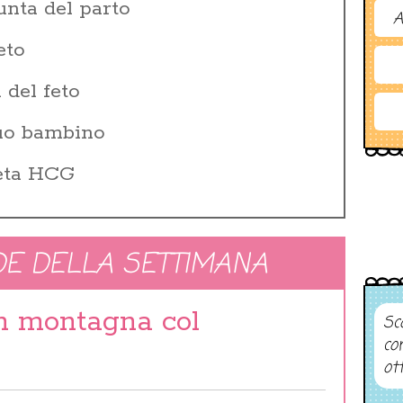
unta del parto
A
eto
 del feto
tuo bambino
Beta HCG
E DELLA SETTIMANA
in montagna col
Sco
co
ot