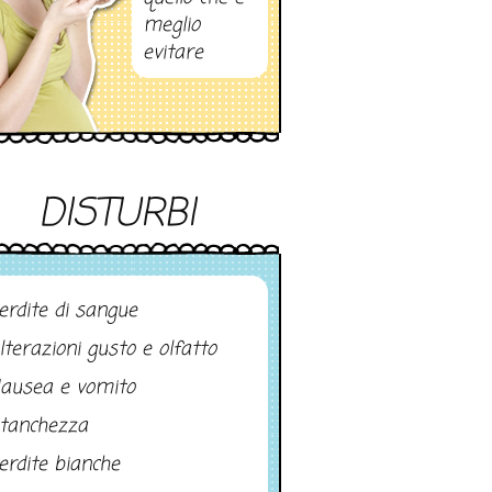
meglio
evitare
DISTURBI
erdite di sangue
lterazioni gusto e olfatto
ausea e vomito
tanchezza
erdite bianche