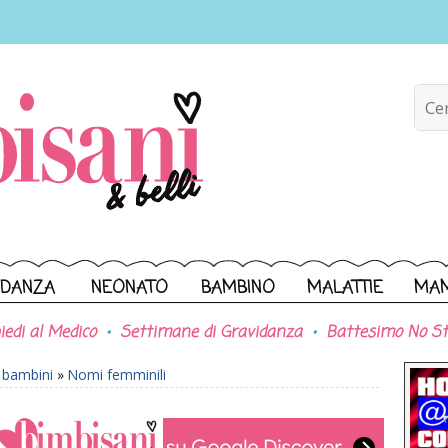
IDANZA
NEONATO
BAMBINO
MALATTIE
MA
iedi al Medico
Settimane di Gravidanza
Battesimo No St
r bambini
»
Nomi femminili