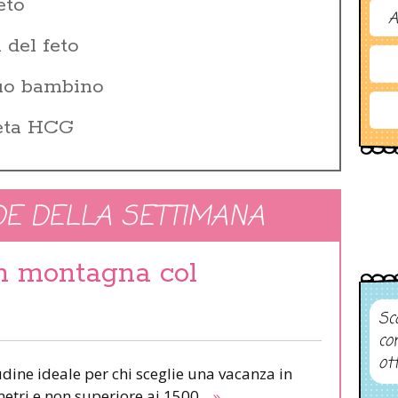
eto
A
 del feto
tuo bambino
Beta HCG
E DELLA SETTIMANA
in montagna col
Sco
co
ot
udine ideale per chi sceglie una vacanza in
etri e non superiore ai 1500.
»