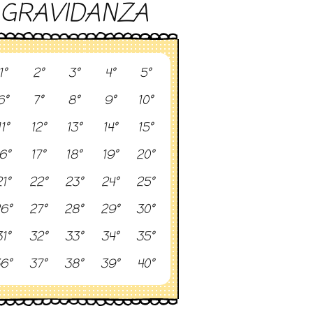
GRAVIDANZA
1°
2°
3°
4°
5°
6°
7°
8°
9°
10°
11°
12°
13°
14°
15°
6°
17°
18°
19°
20°
1°
22°
23°
24°
25°
6°
27°
28°
29°
30°
1°
32°
33°
34°
35°
6°
37°
38°
39°
40°