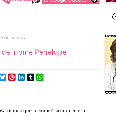
G
ato il
09/01/2024
to del nome Penelope
acebook
Twitter
Pinterest
LinkedIn
Tumblr
WhatsApp