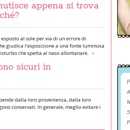
nutisce appena si trova
rché?
 esposto al sole per via di un errore di
 che giudica l'esposizione a una fonte luminosa
isturbo che spetta al naso allontanare.
»
ono sicuri in
P
A
ipende dalla loro provenienza, dalla loro
N
ono conservati. In generale, meglio evitare i
S
P