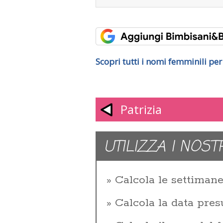
Scopri tutti i nomi femminili pe
Patrizia
UTILIZZA I NOST
Calcola le settiman
Calcola la data pres