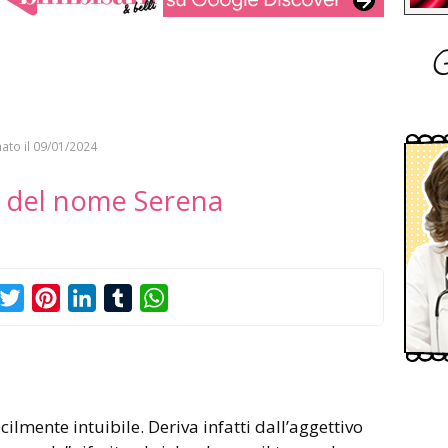
G
ato il
09/01/2024
to del nome Serena
acebook
Twitter
Pinterest
LinkedIn
Tumblr
WhatsApp