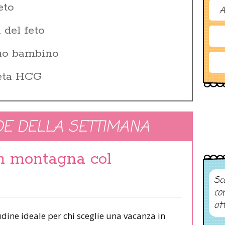
eto
A
 del feto
tuo bambino
Beta HCG
E DELLA SETTIMANA
in montagna col
Sco
co
ot
udine ideale per chi sceglie una vacanza in