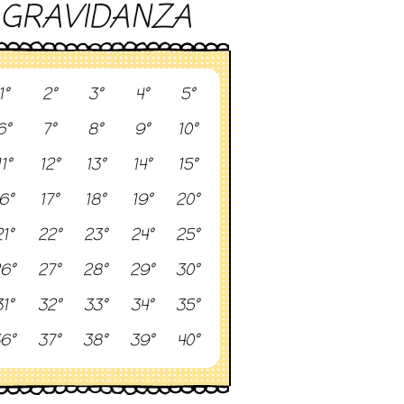
GRAVIDANZA
1°
2°
3°
4°
5°
6°
7°
8°
9°
10°
11°
12°
13°
14°
15°
6°
17°
18°
19°
20°
1°
22°
23°
24°
25°
6°
27°
28°
29°
30°
1°
32°
33°
34°
35°
6°
37°
38°
39°
40°