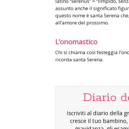
latino “serenus” = “limpido, senza
assunto anche il significato figur
questo nome è santa Serena che,
all’amore del prossimo.
L’onomastico
Chi si chiama così festeggia l’on
ricorda santa Serena.
Diario d
Iscriviti al diario dell
cresce il tuo bambino
gravidanza, gli esami 