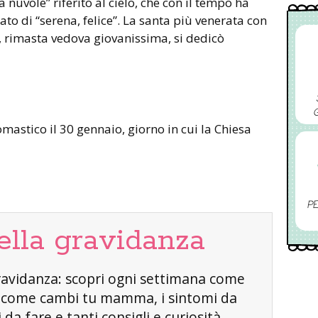
 nuvole” riferito al cielo, che con il tempo ha
ato di “serena, felice”. La santa più venerata con
 rimasta vedova giovanissima, si dedicò
omastico il 30 gennaio, giorno in cui la Chiesa
PE
ella gravidanza
a gravidanza: scopri ogni settimana come
, come cambi tu mamma, i sintomi da
da fare e tanti consigli e curiosità.