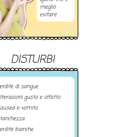
meglio
evitare
DISTURBI
erdite di sangue
lterazioni gusto e olfatto
ausea e vomito
tanchezza
erdite bianche