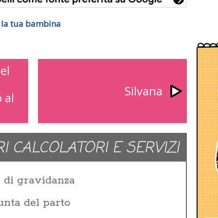
r la tua bambina
el
Silvana
 al
RI CALCOLATORI E SERVIZI
e di gravidanza
unta del parto