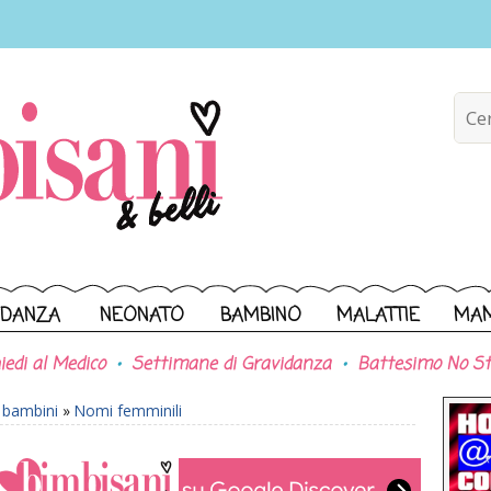
IDANZA
NEONATO
BAMBINO
MALATTIE
MA
iedi al Medico
Settimane di Gravidanza
Battesimo No St
r bambini
»
Nomi femminili