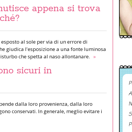
nutisce appena si trova
rché?
 esposto al sole per via di un errore di
 che giudica l'esposizione a una fonte luminosa
isturbo che spetta al naso allontanare.
»
ono sicuri in
P
A
N
ipende dalla loro provenienza, dalla loro
ono conservati. In generale, meglio evitare i
S
P