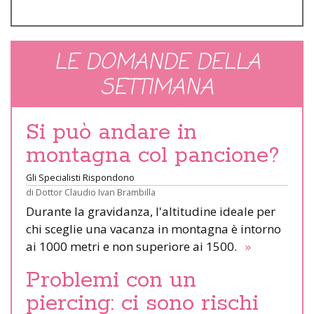
LE DOMANDE DELLA
SETTIMANA
Si può andare in
montagna col pancione?
Gli Specialisti Rispondono
di
Dottor Claudio Ivan Brambilla
Durante la gravidanza, l'altitudine ideale per
chi sceglie una vacanza in montagna è intorno
ai 1000 metri e non superiore ai 1500.
»
Problemi con un
piercing: ci sono rischi