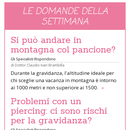
LE DOMANDE DELLA
SETTIMANA
Si può andare in
montagna col pancione?
Gli Specialisti Rispondono
di
Dottor Claudio Ivan Brambilla
Durante la gravidanza, l'altitudine ideale per
chi sceglie una vacanza in montagna è intorno
ai 1000 metri e non superiore ai 1500.
»
Problemi con un
piercing: ci sono rischi
per la gravidanza?
Gli Specialisti Rispondono