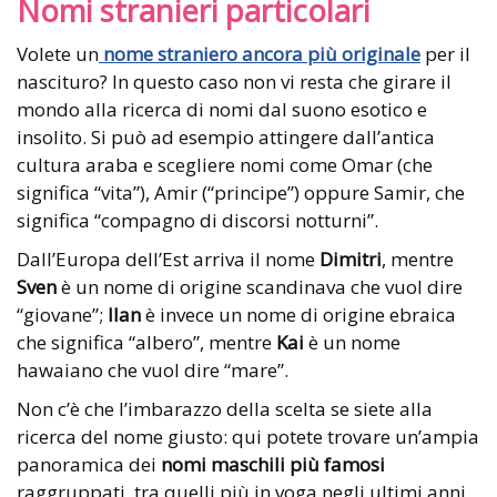
Nomi stranieri particolari
Volete un
nome straniero ancora più originale
per il
nascituro? In questo caso non vi resta che girare il
mondo alla ricerca di nomi dal suono esotico e
insolito. Si può ad esempio attingere dall’antica
cultura araba e scegliere nomi come Omar (che
significa “vita”), Amir (“principe”) oppure Samir, che
significa “compagno di discorsi notturni”.
Dall’Europa dell’Est arriva il nome
Dimitri
, mentre
Sven
è un nome di origine scandinava che vuol dire
“giovane”;
Ilan
è invece un nome di origine ebraica
che significa “albero”, mentre
Kai
è un nome
hawaiano che vuol dire “mare”.
Non c’è che l’imbarazzo della scelta se siete alla
ricerca del nome giusto: qui potete trovare un’ampia
panoramica dei
nomi maschili più famosi
raggruppati, tra quelli più in voga negli ultimi anni