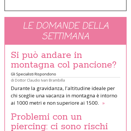
LE DOMANDE DELLA
SETTIMANA
Si può andare in
montagna col pancione?
Gli Specialisti Rispondono
di
Dottor Claudio Ivan Brambilla
Durante la gravidanza, l'altitudine ideale per
chi sceglie una vacanza in montagna è intorno
ai 1000 metri e non superiore ai 1500.
»
Problemi con un
piercing: ci sono rischi