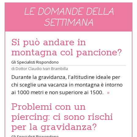
LE DOMANDE DELLA
SETTIMANA
Si può andare in
montagna col pancione?
Gli Specialisti Rispondono
di
Dottor Claudio Ivan Brambilla
Durante la gravidanza, l'altitudine ideale per
chi sceglie una vacanza in montagna è intorno
ai 1000 metri e non superiore ai 1500.
»
Problemi con un
piercing: ci sono rischi
per la gravidanza?
Gli Specialisti Rispondono