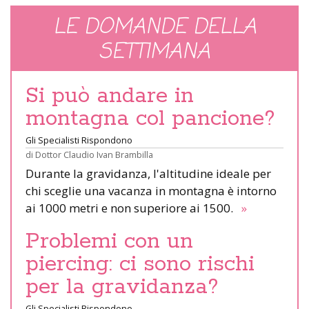
LE DOMANDE DELLA
SETTIMANA
Si può andare in
montagna col pancione?
Gli Specialisti Rispondono
di
Dottor Claudio Ivan Brambilla
Durante la gravidanza, l'altitudine ideale per
chi sceglie una vacanza in montagna è intorno
ai 1000 metri e non superiore ai 1500.
»
Problemi con un
piercing: ci sono rischi
per la gravidanza?
Gli Specialisti Rispondono