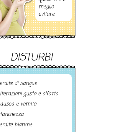
meglio
evitare
DISTURBI
erdite di sangue
lterazioni gusto e olfatto
ausea e vomito
tanchezza
erdite bianche