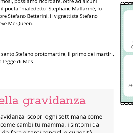
amosi, possiamo ricordare, oltre ad alcuni
, il poeta “maledetto” Stephane Mallarmé, lo
ore Stefano Bettarini, il vignettista Stefano
Steve Mc Queen.
 santo Stefano protomartire, il primo dei martiri,
a legge di Mos
PE
ella gravidanza
a gravidanza: scopri ogni settimana come
, come cambi tu mamma, i sintomi da
da fare e tanti consigli e curiosità.