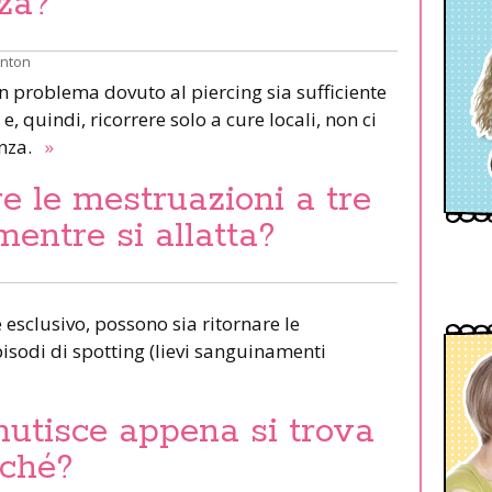
za?
inton
un problema dovuto al piercing sia sufficiente
e, quindi, ricorrere solo a cure locali, non ci
anza.
»
e le mestruazioni a tre
mentre si allatta?
esclusivo, possono sia ritornare le
pisodi di spotting (lievi sanguinamenti
nutisce appena si trova
rché?