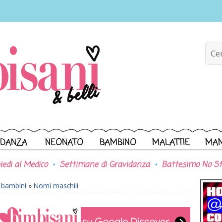
IDANZA
NEONATO
BAMBINO
MALATTIE
MA
iedi al Medico
Settimane di Gravidanza
Battesimo No St
r bambini
»
Nomi maschili