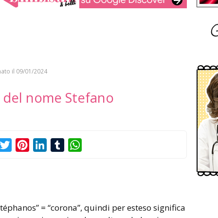
G
ato il
09/01/2024
to del nome Stefano
acebook
Twitter
Pinterest
LinkedIn
Tumblr
WhatsApp