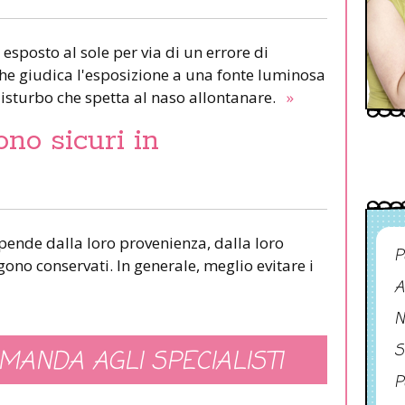
 esposto al sole per via di un errore di
 che giudica l'esposizione a una fonte luminosa
isturbo che spetta al naso allontanare.
»
ono sicuri in
ipende dalla loro provenienza, dalla loro
P
ono conservati. In generale, meglio evitare i
A
N
S
MANDA AGLI SPECIALISTI
P