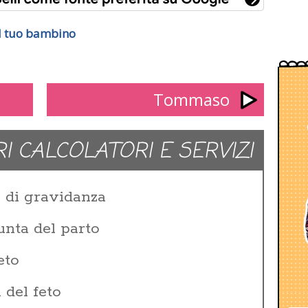
 il tuo bambino
Tommaso
RI CALCOLATORI E SERVIZI
e di gravidanza
unta del parto
eto
 del feto