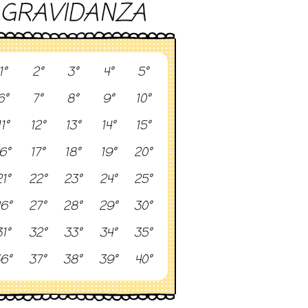
GRAVIDANZA
1°
2°
3°
4°
5°
6°
7°
8°
9°
10°
11°
12°
13°
14°
15°
6°
17°
18°
19°
20°
1°
22°
23°
24°
25°
6°
27°
28°
29°
30°
1°
32°
33°
34°
35°
6°
37°
38°
39°
40°