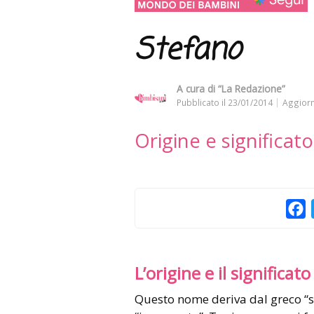
Stefano
A cura di
“La Redazione”
Pubblicato il
23/01/2014
Aggiorn
Origine e significa
F
L’origine e il significato
Questo nome deriva dal greco “stéphanos” = “corona”, quindi per esteso significa