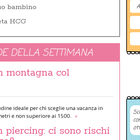
A
tuo bambino
Beta HCG
E DELLA SETTIMANA
in montagna col
udine ideale per chi sceglie una vacanza in
Sco
etri e non superiore ai 1500.
»
co
ot
piercing: ci sono rischi