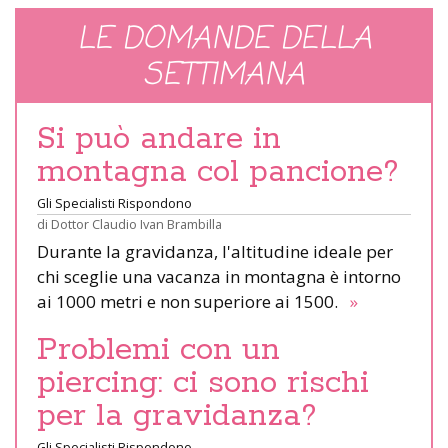
LE DOMANDE DELLA
SETTIMANA
Si può andare in
montagna col pancione?
Gli Specialisti Rispondono
di
Dottor Claudio Ivan Brambilla
Durante la gravidanza, l'altitudine ideale per
chi sceglie una vacanza in montagna è intorno
ai 1000 metri e non superiore ai 1500.
»
Problemi con un
piercing: ci sono rischi
per la gravidanza?
Gli Specialisti Rispondono