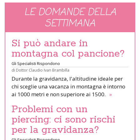
LE DOMANDE DELLA
SETTIMANA
Si può andare in
montagna col pancione?
Gli Specialisti Rispondono
di
Dottor Claudio Ivan Brambilla
Durante la gravidanza, l'altitudine ideale per
chi sceglie una vacanza in montagna è intorno
ai 1000 metri e non superiore ai 1500.
»
Problemi con un
piercing: ci sono rischi
per la gravidanza?
Gli Specialisti Rispondono