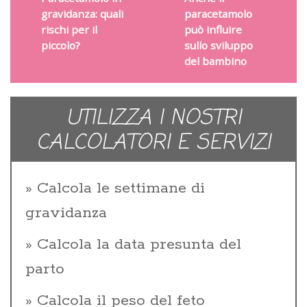
gravidanza: quali
paracetamolo
rischi per il
può influire
piccolo?
sullo sviluppo
del bambino
UTILIZZA I NOSTRI
CALCOLATORI E SERVIZI
Calcola le settimane di
gravidanza
Calcola la data presunta del
parto
Calcola il peso del feto