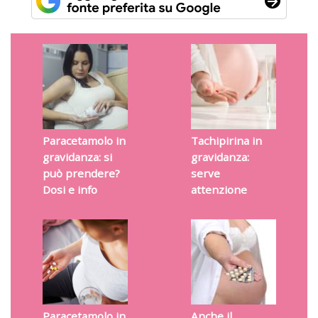
Paracetamolo in
Tachipirina in
gravidanza: si
gravidanza:
può prendere?
serve
Dosi e info
attenzione
Paracetamolo in
Anche il