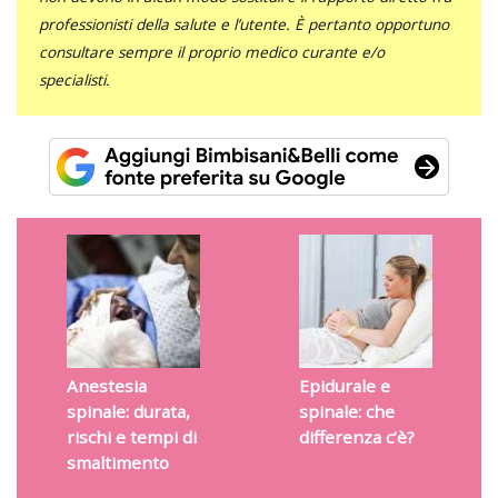
professionisti della salute e l’utente. È pertanto opportuno
consultare sempre il proprio medico curante e/o
specialisti.
Anestesia
Epidurale e
spinale: durata,
spinale: che
rischi e tempi di
differenza c’è?
smaltimento