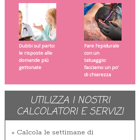
Dubbi sul parto:
Fare l’epidurale
le risposte alle
con un
domande più
tatuaggio:
gettonate
facciamo un po’
di chiarezza
UTILIZZA I NOSTRI
CALCOLATORI E SERVIZI
Calcola le settimane di