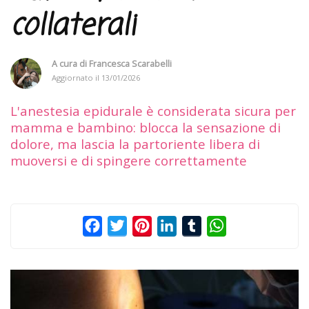
collaterali
A cura di
Francesca Scarabelli
Aggiornato il
13/01/2026
L'anestesia epidurale è considerata sicura per
mamma e bambino: blocca la sensazione di
dolore, ma lascia la partoriente libera di
muoversi e di spingere correttamente
Facebook
Twitter
Pinterest
LinkedIn
Tumblr
WhatsApp