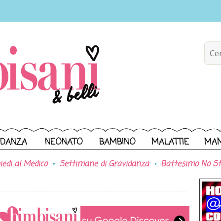
IDANZA
NEONATO
BAMBINO
MALATTIE
MA
iedi al Medico
Settimane di Gravidanza
Battesimo No St