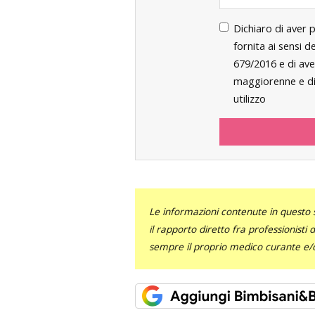
Dichiaro di aver 
fornita ai sensi 
679/2016 e di ave
maggiorenne e di 
utilizzo
Le informazioni contenute in questo 
il rapporto diretto fra professionisti
sempre il proprio medico curante e/o 