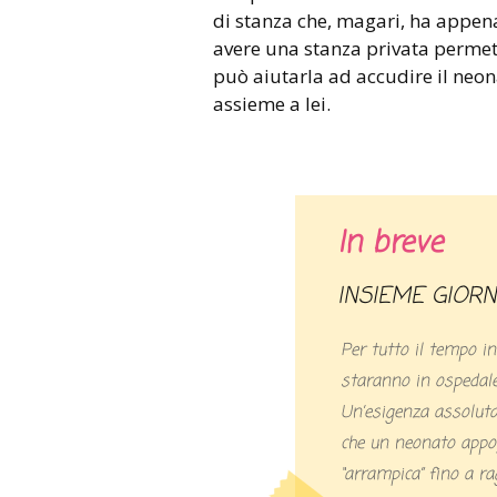
di stanza che, magari, ha appena
avere una stanza privata permet
può aiutarla ad accudire il neona
assieme a lei.
In breve
INSIEME GIOR
Per tutto il tempo 
staranno in ospedale,
Un’esigenza assoluta
che un neonato appo
“arrampica” fino a ra