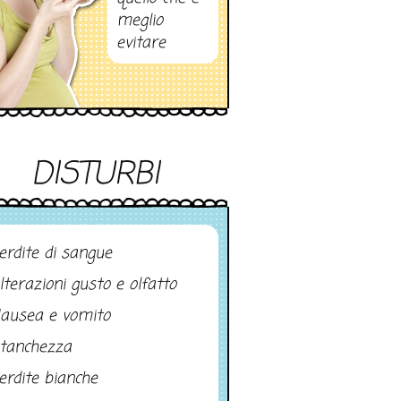
meglio
evitare
DISTURBI
erdite di sangue
lterazioni gusto e olfatto
ausea e vomito
tanchezza
erdite bianche