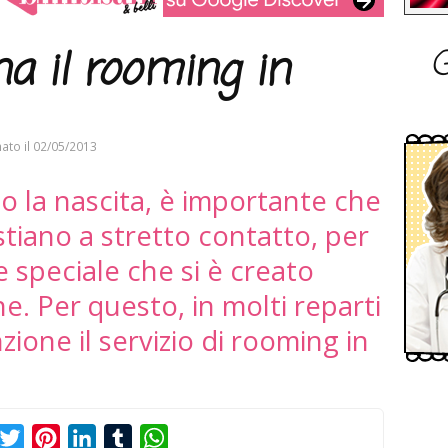
G
a il rooming in
ato il
02/05/2013
o la nascita, è importante che
iano a stretto contatto, per
 speciale che si è creato
e. Per questo, in molti reparti
zione il servizio di rooming in
acebook
Twitter
Pinterest
LinkedIn
Tumblr
WhatsApp