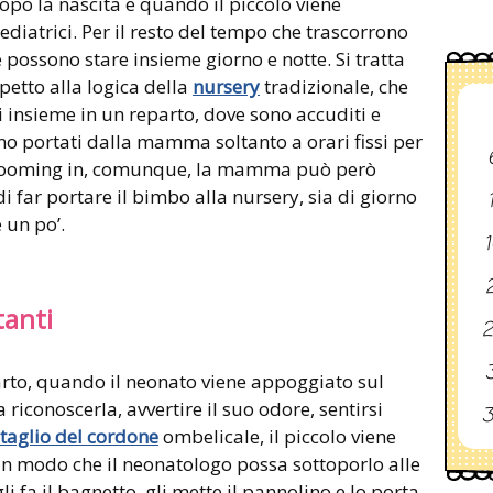
opo la nascita e quando il piccolo viene
ediatrici. Per il resto del tempo che trascorrono
possono stare insieme giorno e notte. Si tratta
spetto alla logica della
nursery
tradizionale, che
i insieme in un reparto, dove sono accuditi e
ono portati dalla mamma soltanto a orari fissi per
l rooming in, comunque, la mamma può però
 far portare il bimbo alla nursery, sia di giorno
 un po’.
1
2
tanti
2
3
parto, quando il neonato viene appoggiato sul
conoscerla, avvertire il suo odore, sentirsi
3
taglio del cordone
ombelicale, il piccolo viene
in modo che il neonatologo possa sottoporlo alle
 gli fa il bagnetto, gli mette il pannolino e lo porta