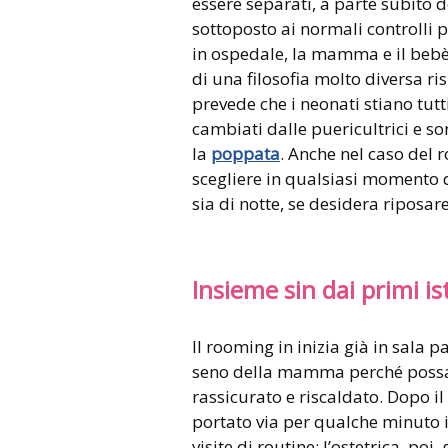
essere separati, a parte subito d
sottoposto ai normali controlli p
in ospedale, la mamma e il bebè 
di una filosofia molto diversa ri
prevede che i neonati stiano tutt
cambiati dalle puericultrici e s
la
poppata
. Anche nel caso de
scegliere in qualsiasi momento di
sia di notte, se desidera riposare
Insieme sin dai primi is
Il rooming in inizia già in sala 
seno della mamma perché possa ri
rassicurato e riscaldato. Dopo il
portato via per qualche minuto 
visite di routine; l’ostetrica, poi,