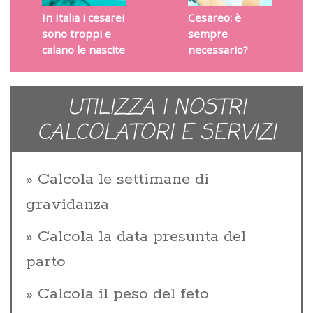
In Italia i cesarei
Cesareo: è
sono troppi e
sempre
calano le nascite
necessario?
UTILIZZA I NOSTRI
CALCOLATORI E SERVIZI
Calcola le settimane di
gravidanza
Calcola la data presunta del
parto
Calcola il peso del feto