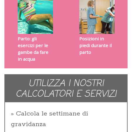
Parto: gli
Posizioni in
esercizi per le
piedi durante il
gambe da fare
parto
in acqua
UTILIZZA I NOSTRI
CALCOLATORI E SERVIZI
Calcola le settimane di
gravidanza