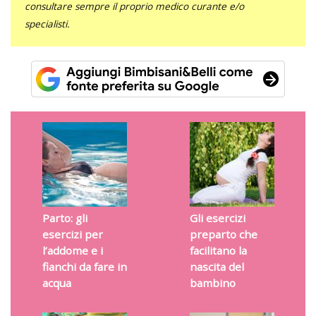
consultare sempre il proprio medico curante e/o
specialisti.
Parto: gli
Gli esercizi
esercizi per
preparto che
l’addome e i
facilitano la
fianchi da fare in
nascita del
acqua
bambino