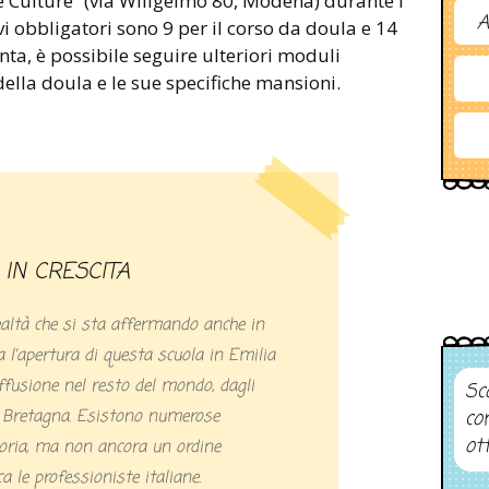
e Culture” (via Wiligelmo 80, Modena) durante i
A
i obbligatori sono 9 per il corso da doula e 14
nta, è possibile seguire ulteriori moduli
 della doula e le sue specifiche mansioni.
IN CRESCITA
altà che si sta affermando anche in
 l’apertura di questa scuola in Emilia
fusione nel resto del mondo, dagli
Sco
n Bretagna. Esistono numerose
co
ot
goria, ma non ancora un ordine
ca le professioniste italiane.