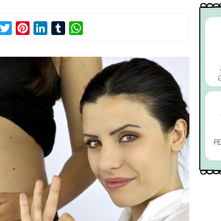
acebook
Twitter
Pinterest
LinkedIn
Tumblr
WhatsApp
PE