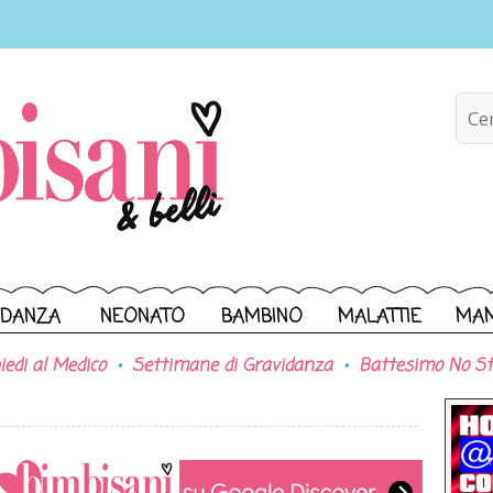
IDANZA
NEONATO
BAMBINO
MALATTIE
MA
iedi al Medico
Settimane di Gravidanza
Battesimo No St