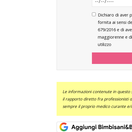
Dichiaro di aver 
fornita ai sensi 
679/2016 e di ave
maggiorenne e di 
utilizzo
Le informazioni contenute in questo 
il rapporto diretto fra professionisti
sempre il proprio medico curante e/o 