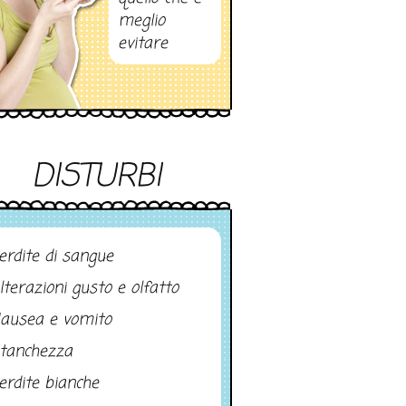
meglio
evitare
DISTURBI
erdite di sangue
lterazioni gusto e olfatto
ausea e vomito
tanchezza
erdite bianche