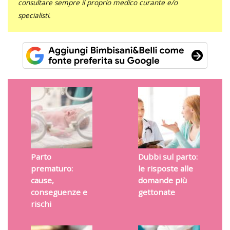
consultare sempre il proprio medico curante e/o
specialisti.
Parto
Dubbi sul parto:
prematuro:
le risposte alle
cause,
domande più
conseguenze e
gettonate
rischi