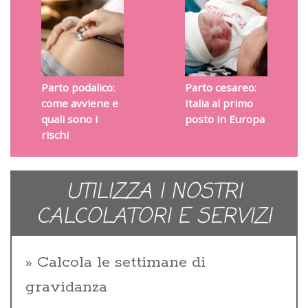
Parto podalico:
Parto cesareo:
come avviene e
Italia al primo
quali sono i
posto in Europa
rischi
UTILIZZA I NOSTRI
CALCOLATORI E SERVIZI
Calcola le settimane di
gravidanza