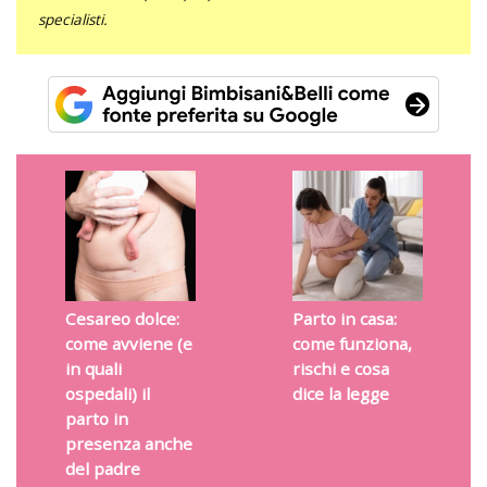
specialisti.
Cesareo dolce:
Parto in casa:
come avviene (e
come funziona,
in quali
rischi e cosa
ospedali) il
dice la legge
parto in
presenza anche
del padre