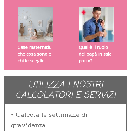
Case maternità,
Qual è il ruolo
che cosa sono e
del papà in sala
chi le sceglie
parto?
UTILIZZA I NOSTRI
CALCOLATORI E SERVIZI
Calcola le settimane di
gravidanza