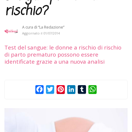
rischio?
A cura di
“La Redazione”
Aggiornato il
01/07/2014
Test del sangue: le donne a rischio di rischio
di parto prematuro possono essere
identificate grazie a una nuova analisi
Facebook
Twitter
Pinterest
LinkedIn
Tumblr
WhatsApp