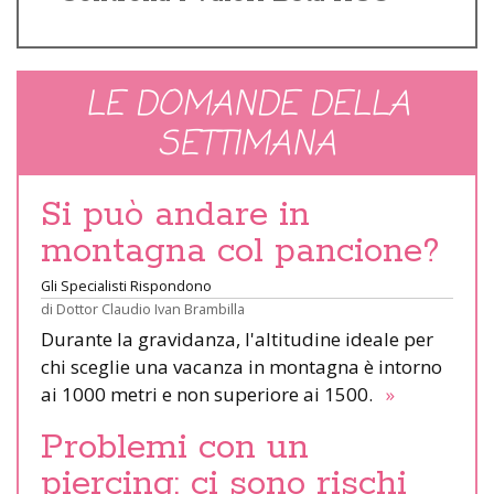
LE DOMANDE DELLA
SETTIMANA
Si può andare in
montagna col pancione?
Gli Specialisti Rispondono
di
Dottor Claudio Ivan Brambilla
Durante la gravidanza, l'altitudine ideale per
chi sceglie una vacanza in montagna è intorno
ai 1000 metri e non superiore ai 1500.
»
Problemi con un
piercing: ci sono rischi