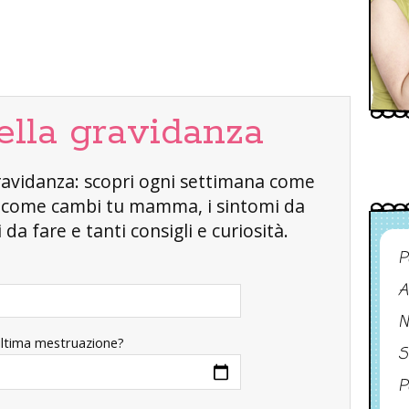
ella gravidanza
a gravidanza: scopri ogni settimana come
, come cambi tu mamma, i sintomi da
da fare e tanti consigli e curiosità.
P
A
N
ultima mestruazione?
S
P