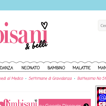
IDANZA
NEONATO
BAMBINO
MALATTIE
MA
iedi al Medico
Settimane di Gravidanza
Battesimo No St