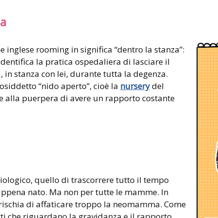
ma
e inglese rooming in significa “dentro la stanza”:
entifica la pratica ospedaliera di lasciare il
in stanza con lei, durante tutta la degenza.
siddetto “nido aperto”, cioè la
nursery
del
te alla puerpera di avere un rapporto costante
ologico, quello di trascorrere tutto il tempo
o appena nato. Ma non per tutte le mamme. In
 in rischia di affaticare troppo la neomamma. Come
ti che riguardano la gravidanza e il rapporto