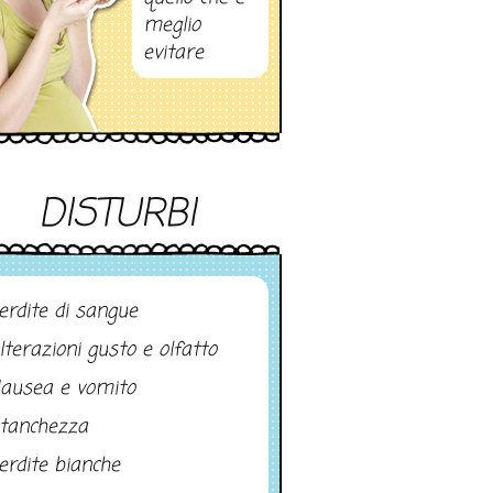
meglio
evitare
DISTURBI
erdite di sangue
lterazioni gusto e olfatto
ausea e vomito
tanchezza
erdite bianche