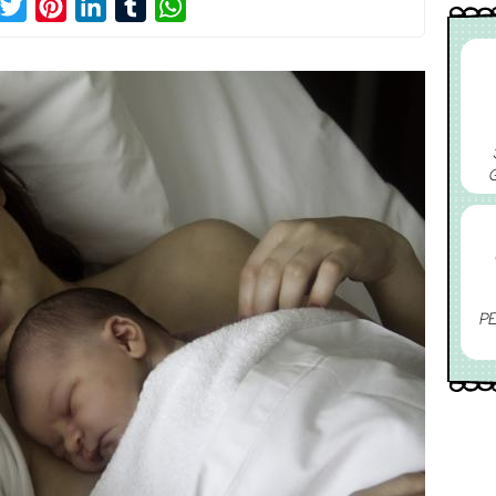
acebook
Twitter
Pinterest
LinkedIn
Tumblr
WhatsApp
PE