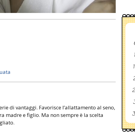
1
guata
2
2
3
ie di vantaggi. Favorisce l’allattamento al seno,
3
ra madre e figlio. Ma non sempre è la scelta
gliato.