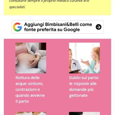
consultare sempre il proprio medico curante e/o
specialisti.
Rottura delle
Dubbi sul parto:
acque: sintomi,
le risposte alle
contrazioni e
domande più
quando avviene
gettonate
il parto