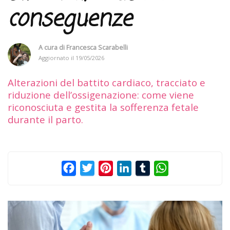
conseguenze
A cura di
Francesca Scarabelli
Aggiornato il
19/05/2026
Alterazioni del battito cardiaco, tracciato e
riduzione dell’ossigenazione: come viene
riconosciuta e gestita la sofferenza fetale
durante il parto.
Facebook
Twitter
Pinterest
LinkedIn
Tumblr
WhatsApp