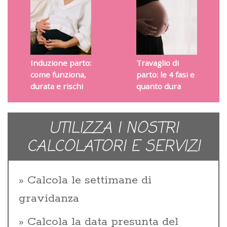
Induzione parto:
Travaglio di
come funziona,
parto: le 4 fasi e
durata e rischi
quanto dura
UTILIZZA I NOSTRI
CALCOLATORI E SERVIZI
Calcola le settimane di
gravidanza
Calcola la data presunta del