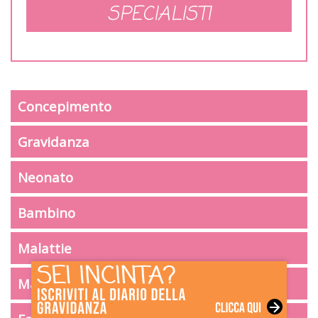
SPECIALISTI
Concepimento
Gravidanza
Neonato
Bambino
Malattie
Mamma