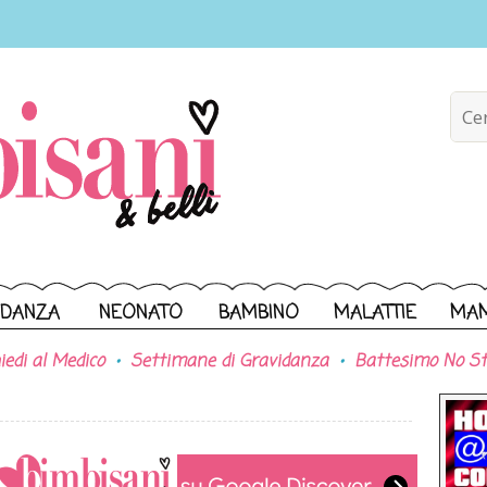
IDANZA
NEONATO
BAMBINO
MALATTIE
MA
iedi al Medico
Settimane di Gravidanza
Battesimo No St