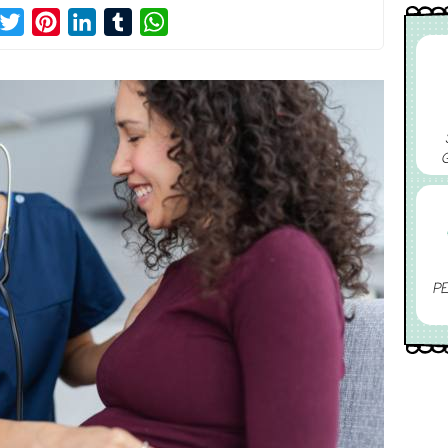
acebook
Twitter
Pinterest
LinkedIn
Tumblr
WhatsApp
PE