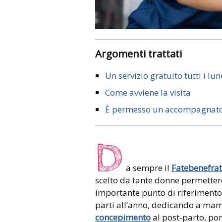
Argomenti trattati
Un servizio gratuito tutti i lun
Come avviene la visita
È permesso un accompagnat
D
a sempre il
Fatebenefrate
scelto da tante donne permettere
importante punto di riferimento p
parti all’anno, dedicando a mam
concepimento
al post-parto, po