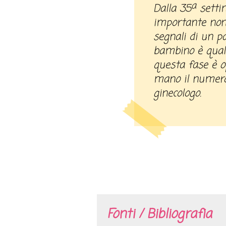
a
Dalla 35
setti
importante non 
segnali di un p
bambino è quali
questa fase è o
mano il numero 
ginecologo.
Fonti / Bibliografia