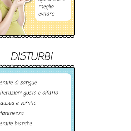
meglio
evitare
DISTURBI
erdite di sangue
lterazioni gusto e olfatto
ausea e vomito
tanchezza
erdite bianche