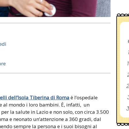
edì
ore
1
2
2
3
lli dell’Isola Tiberina di Roma
è l’ospedale
 al mondo i loro bambini. È, infatti, un
3
er la salute in Lazio e non solo, con circa 3.500
ma e neonato un’attenzione a 360 gradi, dal
nendo sempre la persona e i suoi bisogni al