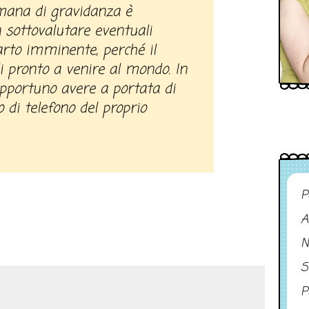
mana di gravidanza è
sottovalutare eventuali
arto imminente, perché il
 pronto a venire al mondo. In
pportuno avere a portata di
di telefono del proprio
P
A
N
S
P