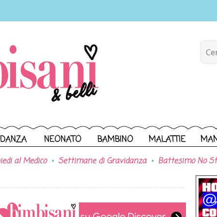
IDANZA
NEONATO
BAMBINO
MALATTIE
MA
iedi al Medico
Settimane di Gravidanza
Battesimo No St