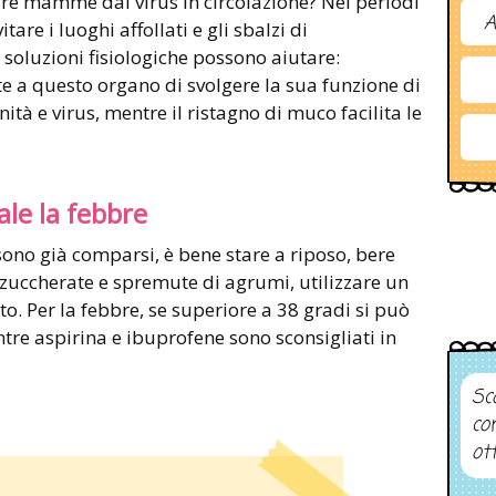
re mamme dai virus in circolazione? Nei periodi
A
itare i luoghi affollati e gli sbalzi di
soluzioni fisiologiche possono aiutare:
e a questo organo di svolgere la sua funzione di
nità e virus, mentre il ristagno di muco facilita le
le la febbre
 sono già comparsi, è bene stare a riposo, bere
 zuccherate e spremute di agrumi, utilizzare un
to. Per la febbre, se superiore a 38 gradi si può
re aspirina e ibuprofene sono sconsigliati in
Sco
co
ot