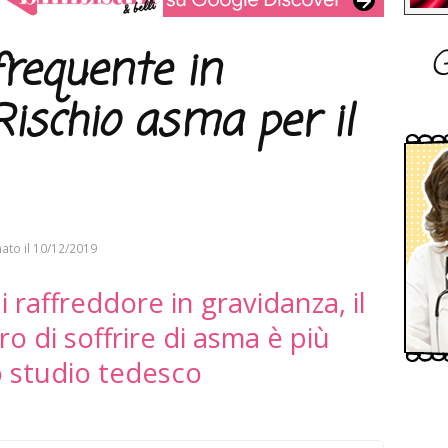
G
frequente in
ischio asma per il
ato il
10/12/2019
i raffreddore in gravidanza, il
uro di soffrire di asma è più
no studio tedesco