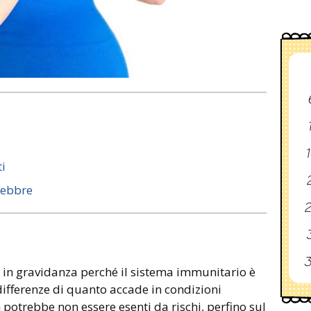
1
ti
2
febbre
2
3
3
e in gravidanza perché il sistema immunitario è
 differenze di quanto accade in condizioni
 potrebbe non essere esenti da rischi, perfino sul