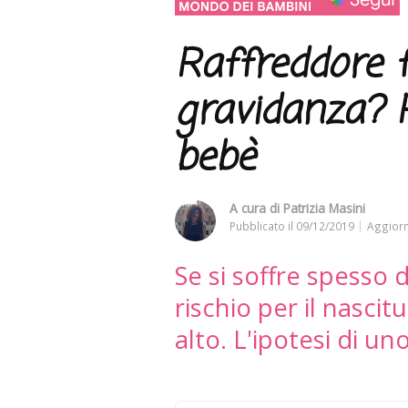
Raffreddore 
gravidanza? R
bebè
A cura di
Patrizia Masini
Pubblicato il
09/12/2019
Aggiorn
Se si soffre spesso d
rischio per il nascit
alto. L'ipotesi di u