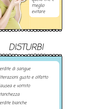
meglio
evitare
DISTURBI
erdite di sangue
lterazioni gusto e olfatto
ausea e vomito
tanchezza
erdite bianche