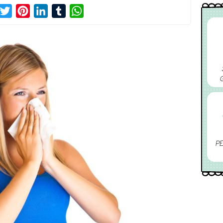
acebook
Twitter
Pinterest
LinkedIn
Tumblr
WhatsApp
PE