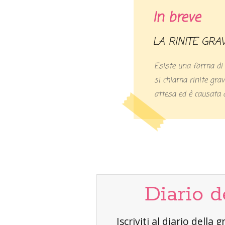
In breve
LA RINITE GRA
Esiste una forma di 
si chiama rinite grav
attesa ed è causata 
Diario d
Iscriviti al diario dell