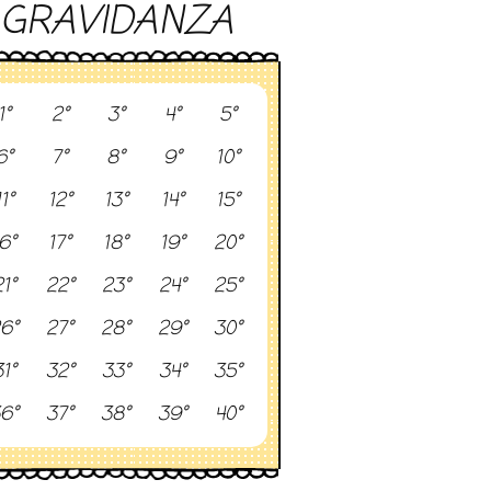
GRAVIDANZA
1°
2°
3°
4°
5°
6°
7°
8°
9°
10°
11°
12°
13°
14°
15°
6°
17°
18°
19°
20°
1°
22°
23°
24°
25°
6°
27°
28°
29°
30°
1°
32°
33°
34°
35°
6°
37°
38°
39°
40°