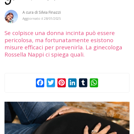
A cura di
Silvia Finazzi
Aggiornato il
28/01/2025
Se colpisce una donna incinta può essere
pericolosa, ma fortunatamente esistono
misure efficaci per prevenirla. La ginecologa
Rossella Nappi ci spiega quali.
Facebook
Twitter
Pinterest
LinkedIn
Tumblr
WhatsApp