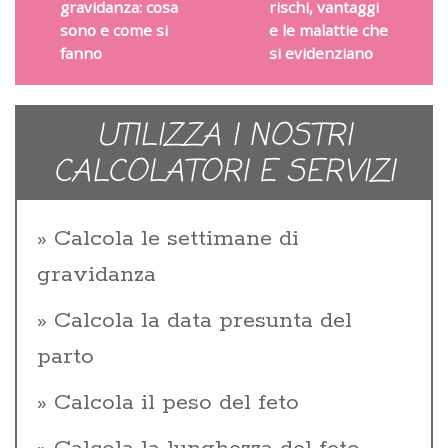
gravidanza: cosa
rischi, vantaggi
sono e come si
e le malattie che
fanno
si evidenziano
UTILIZZA I NOSTRI
CALCOLATORI E SERVIZI
Calcola le settimane di
gravidanza
Calcola la data presunta del
parto
Calcola il peso del feto