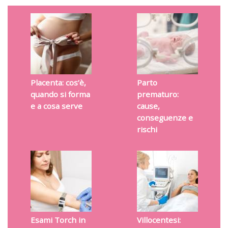
Placenta: cos’è,
Parto
quando si forma
prematuro:
e a cosa serve
cause,
conseguenze e
rischi
Esami Torch in
Villocentesi: