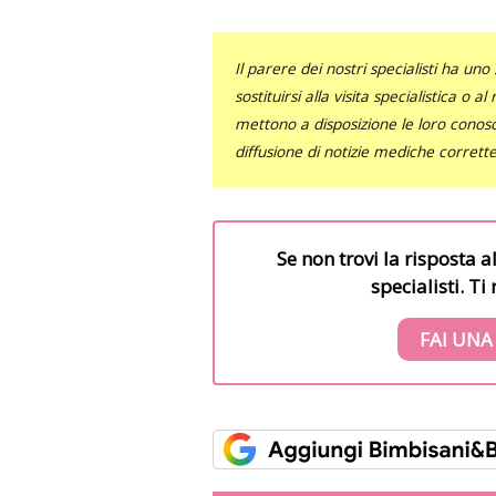
Il parere dei nostri specialisti ha 
sostituirsi alla visita specialistica o 
mettono a disposizione le loro conosce
diffusione di notizie mediche corrett
Se non trovi la risposta a
specialisti. T
FAI UNA