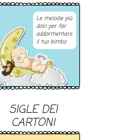
Le melodie più
dolci per far
addormentare
il tuo bimbo
SIGLE DEI
CARTONI