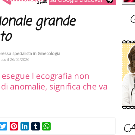
G
ionale grande
to
ressa specialista in Ginecologia
ato il
26/05/2026
e esegue l'ecografia non
di anomalie, significa che va
CA
acebook
Twitter
Pinterest
LinkedIn
Tumblr
WhatsApp