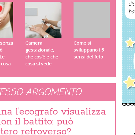
dic
ba
 senza
Camera
Come si
uò
gestazionale,
sviluppano i 5
Le
che cos’è e che
sensi del feto
 cosa
cosa si vede
TESSO ARGOMENTO
ana l’ecografo visualizza
n il battito: può
utero retroverso?