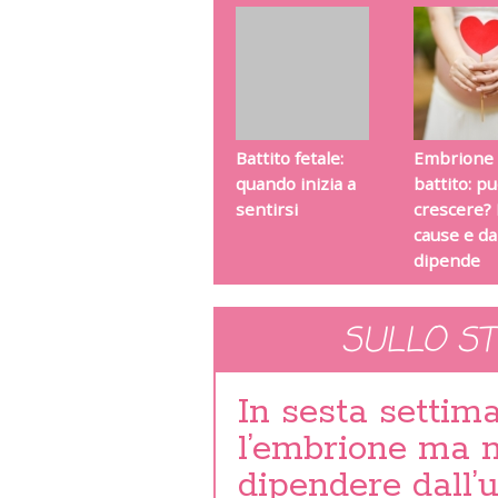
Battito fetale:
Embrione
quando inizia a
battito: p
sentirsi
crescere? 
cause e da
dipende
SULLO S
In sesta settim
l’embrione ma no
dipendere dall’