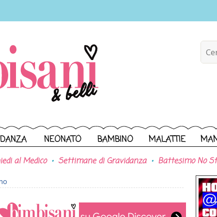
IDANZA
NEONATO
BAMBINO
MALATTIE
MA
iedi al Medico
Settimane di Gravidanza
Battesimo No St
ono