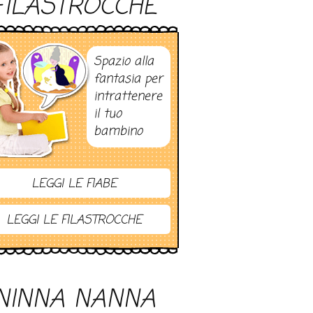
FILASTROCCHE
Spazio alla
fantasia per
intrattenere
il tuo
bambino
LEGGI LE FIABE
LEGGI LE FILASTROCCHE
NINNA NANNA