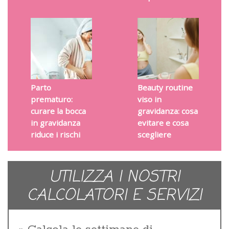
Parto
Beauty routine
prematuro:
viso in
curare la bocca
gravidanza: cosa
in gravidanza
evitare e cosa
riduce i rischi
scegliere
UTILIZZA I NOSTRI
CALCOLATORI E SERVIZI