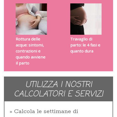
Rottura delle
Travaglio di
acque: sintomi,
parto: le 4 fasi e
contrazioni e
quanto dura
quando avviene
il parto
UTILIZZA I NOSTRI
CALCOLATORI E SERVIZI
Calcola le settimane di