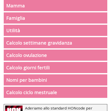
Mamma
Famiglia
Utilità
Calcolo settimane gravidanza
Calcolo ovulazione
Calcolo giorni fertili
Nomi per bambini
Calcolo ciclo mestruale
Aderiamo allo standard HONcode per