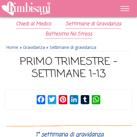
Chiedi al Medico
Settimane di Gravidanza
Battesimo No Stress
Home
»
Gravidanza
»
Settimane di gravidanza
PRIMO TRIMESTRE –
SETTIMANE 1-13
Facebook
Twitter
Pinterest
LinkedIn
Tumblr
WhatsApp
1° settimana di gravidanza