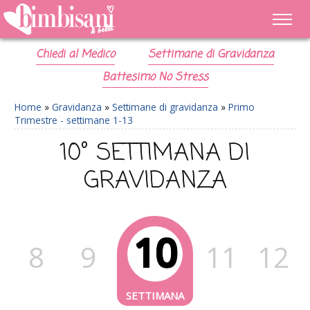
Chiedi al Medico
Settimane di Gravidanza
Battesimo No Stress
Home
»
Gravidanza
»
Settimane di gravidanza
»
Primo
Trimestre - settimane 1-13
10° SETTIMANA DI
GRAVIDANZA
10
8
9
11
12