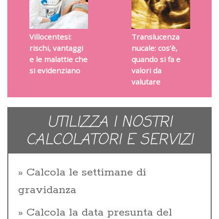
Villocentesi:
Translucenza
rischi, vantaggi
nucale: cos’è,
e le malattie che
quando si fa e
si evidenziano
valori da
valutare
UTILIZZA I NOSTRI
CALCOLATORI E SERVIZI
Calcola le settimane di
gravidanza
Calcola la data presunta del