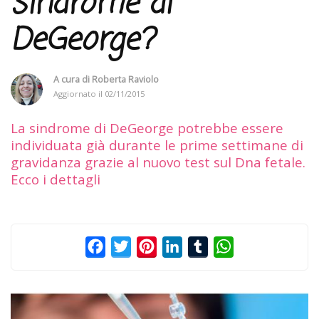
sindrome di
DeGeorge?
A cura di
Roberta Raviolo
Aggiornato il
02/11/2015
La sindrome di DeGeorge potrebbe essere
individuata già durante le prime settimane di
gravidanza grazie al nuovo test sul Dna fetale.
Ecco i dettagli
Facebook
Twitter
Pinterest
LinkedIn
Tumblr
WhatsApp