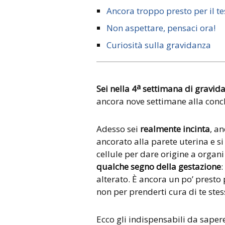
Ancora troppo presto per il te
Non aspettare, pensaci ora!
Curiosità sulla gravidanza
a
Sei nella 4
settimana di gravidan
ancora nove settimane alla conc
Adesso sei
realmente incinta
, a
ancorato alla parete uterina e s
cellule per dare origine a organi
qualche segno della gestazione
alterato. È ancora un po’ presto 
non per prenderti cura di te ste
Ecco gli indispensabili da saper