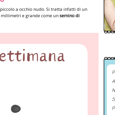
piccolo a occhio nudo. Si tratta infatti di un
5 millimetri e grande come un
semino di
P
A
N
S
P