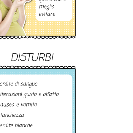
meglio
evitare
DISTURBI
erdite di sangue
lterazioni gusto e olfatto
ausea e vomito
tanchezza
erdite bianche