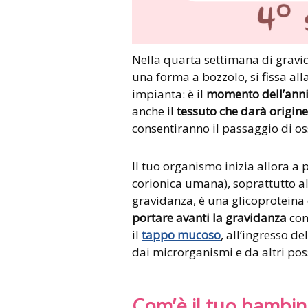
Nella quarta settimana di gravi
una forma a bozzolo, si fissa alla
impianta: è il
momento dell’ann
anche il
tessuto che darà origine
consentiranno il passaggio di os
Il tuo organismo inizia allora a
corionica umana), soprattutto a
gravidanza, è una glicoproteina
portare avanti la gravidanza
con
il
tappo mucoso
, all’ingresso d
dai microrganismi e da altri poss
Com’è il tuo bambi