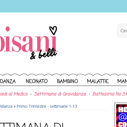
IDANZA
NEONATO
BAMBINO
MALATTIE
MA
iedi al Medico
Settimane di Gravidanza
Battesimo No St
vidanza
»
Primo Trimestre - settimane 1-13