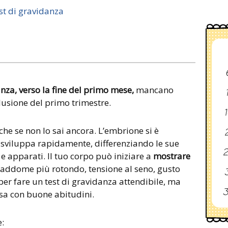
st di gravidanza
za, verso la fine del primo mese,
mancano
lusione del primo trimestre.
1
nche se non lo sai ancora. L’embrione si è
2
i sviluppa rapidamente, differenziando le sue
2
 e apparati. Il tuo corpo può iniziare a
mostrare
: addome più rotondo, tensione al seno, gusto
3
per fare un test di gravidanza attendibile, ma
3
ssa con buone abitudini.
e: