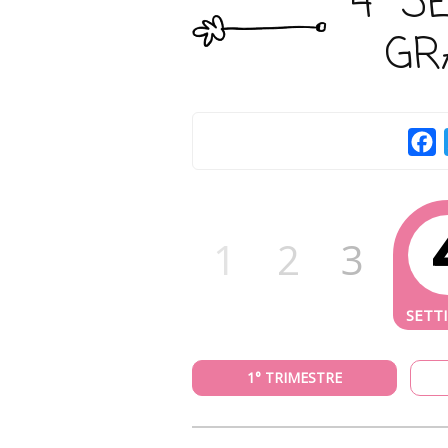
4° S
GR
F
1
2
3
1° TRIMESTRE