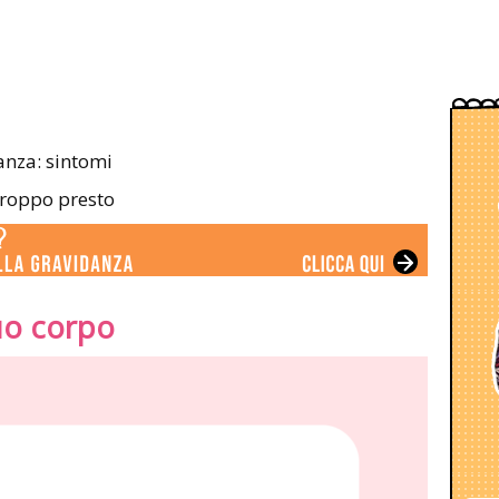
anza: sintomi
troppo presto
uo corpo