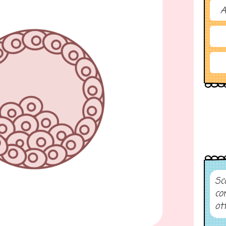
A
Sco
co
ot