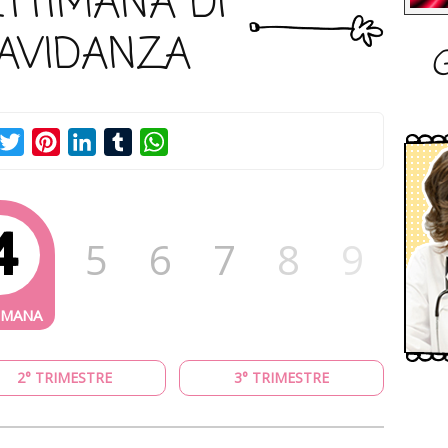
ETTIMANA DI
AVIDANZA
G
acebook
Twitter
Pinterest
LinkedIn
Tumblr
WhatsApp
4
5
6
7
8
9
2° TRIMESTRE
3° TRIMESTRE