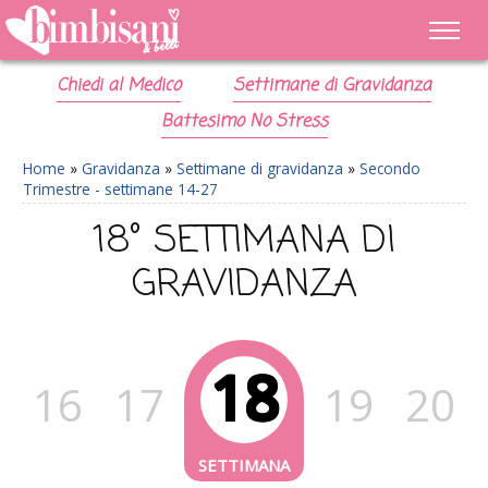
Chiedi al Medico
Settimane di Gravidanza
Battesimo No Stress
Home
»
Gravidanza
»
Settimane di gravidanza
»
Secondo
Trimestre - settimane 14-27
18° SETTIMANA DI
GRAVIDANZA
18
16
17
19
20