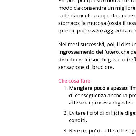
Proprio per questo motivo, il ci
modo da consentire un migliore 
rallentamento comporta anche un
stomaco: la mucosa (ossia il tes
quindi, può essere aggredita con
Nei mesi successivi, poi, il dist
ingrossamento dell’utero
, che d
del cibo e dei succhi gastrici (
sensazione di bruciore.
Che cosa fare
Mangiare poco e spesso:
lim
di conseguenza anche la pro
attivare i processi digestivi.
Evitare i cibi di difficile di
conditi.
Bere un po’ di latte al bisog