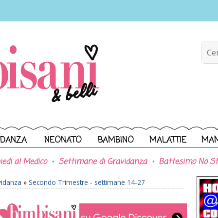
IDANZA
NEONATO
BAMBINO
MALATTIE
MA
iedi al Medico
Settimane di Gravidanza
Battesimo No St
vidanza
»
Secondo Trimestre - settimane 14-27