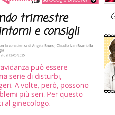
G
ondo trimestre
intomi e consigli
con la consulenza di
Angela Bruno
,
Claudio Ivan Brambilla -
gia
ato il
12/05/2025
ravidanza può essere
 serie di disturbi,
eri. A volte, però, possono
oblemi più seri. Per questo
i al ginecologo.