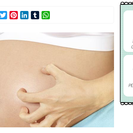
acebook
Twitter
Pinterest
LinkedIn
Tumblr
WhatsApp
PE