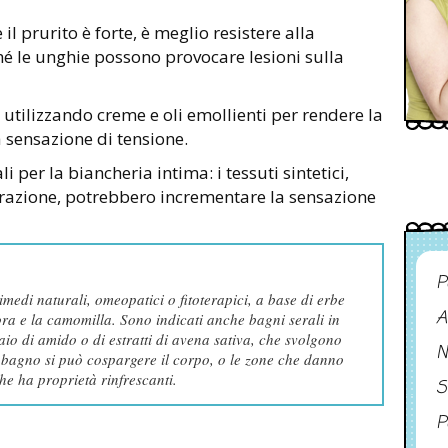
 il prurito è forte, è meglio resistere alla
hé le unghie possono provocare lesioni sulla
 utilizzando creme e oli emollienti per rendere la
a sensazione di tensione.
li per la biancheria intima: i tessuti sintetici,
azione, potrebbero incrementare la sensazione
P
rimedi naturali, omeopatici o fitoterapici, a base di erbe
A
ora e la camomilla. Sono indicati anche bagni serali in
aio di amido o di estratti di avena sativa, che svolgono
N
l bagno si può cospargere il corpo, o le zone che danno
he ha proprietà rinfrescanti.
S
P