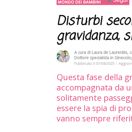
Disturbi sec
gravidanza, s
A cura di
Laura de Laurentiis
, 
Dottore specialista in Ginecolo
Pubblicato il
07/04/2025
Aggiorn
Questa fase della g
accompagnata da una
solitamente passegg
essere la spia di pr
vanno sempre riferit