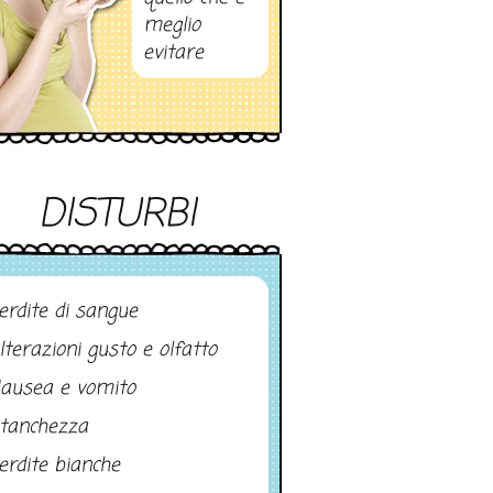
meglio
evitare
DISTURBI
erdite di sangue
lterazioni gusto e olfatto
ausea e vomito
tanchezza
erdite bianche