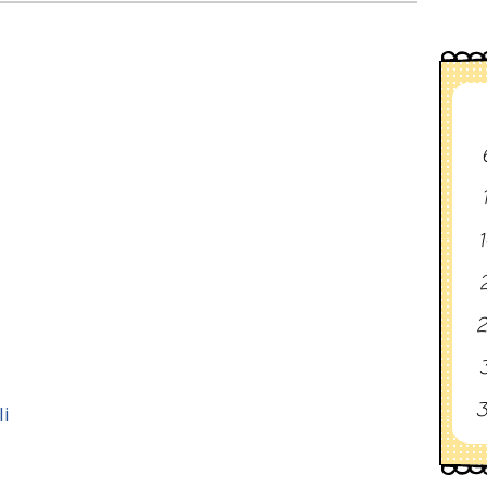
1
2
2
3
3
li