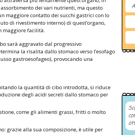
bo attraversa più lentamente quest’organo, in
A
assorbimento dei vari nutrienti, ma questo
 maggiore contatto dei succhi gastrici con lo
suto di rivestimento interno) di quest’organo,
 maggiore facilità.
urbo sarà aggravato dal progressivo
etermina la risalita dallo stomaco verso l’esofago
reflusso gastroesofageo), provocando una
itando la quantità di cibo introdotta, si riduce
duzione degli acidi secreti dallo stomaco per
Sco
gestione, come gli alimenti grassi, fritti o molto
co
ot
no: grazie alla sua composizione, è utile per