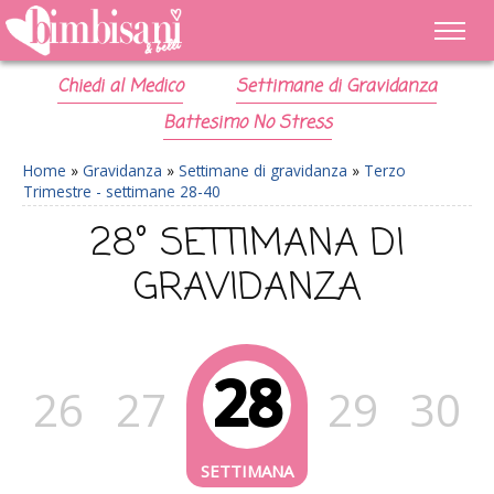
Chiedi al Medico
Settimane di Gravidanza
Battesimo No Stress
Home
»
Gravidanza
»
Settimane di gravidanza
»
Terzo
Trimestre - settimane 28-40
28° SETTIMANA DI
GRAVIDANZA
28
26
27
29
30