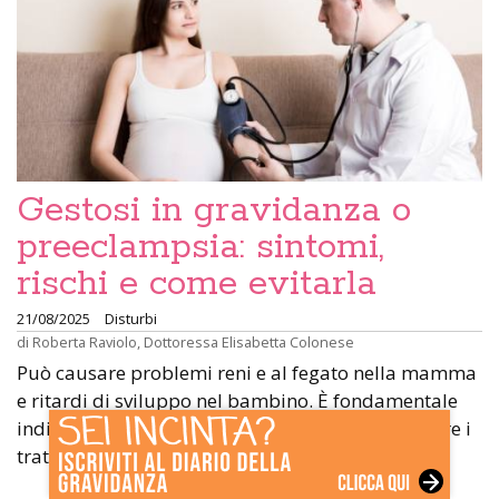
Gestosi in gravidanza o
preeclampsia: sintomi,
rischi e come evitarla
21/08/2025
Disturbi
di
Roberta Raviolo
,
Dottoressa Elisabetta Colonese
Può causare problemi reni e al fegato nella mamma
e ritardi di sviluppo nel bambino. È fondamentale
individuare i casi a rischio, monitorarli e applicare i
trattamenti disponibili.
»