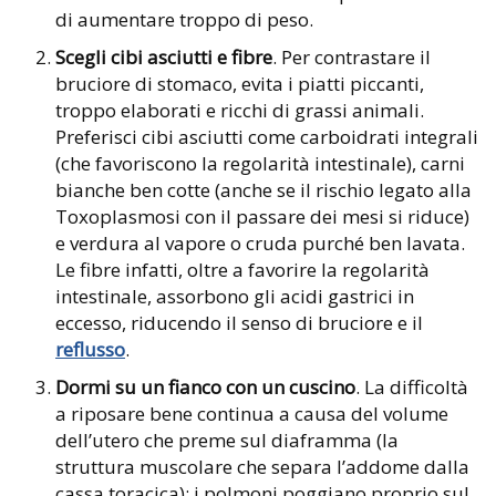
di aumentare troppo di peso.
Scegli cibi asciutti e fibre
. Per contrastare il
bruciore di stomaco, evita i piatti piccanti,
troppo elaborati e ricchi di grassi animali.
Preferisci cibi asciutti come carboidrati integrali
(che favoriscono la regolarità intestinale), carni
bianche ben cotte (anche se il rischio legato alla
Toxoplasmosi con il passare dei mesi si riduce)
e verdura al vapore o cruda purché ben lavata.
Le fibre infatti, oltre a favorire la regolarità
intestinale, assorbono gli acidi gastrici in
eccesso, riducendo il senso di bruciore e il
reflusso
.
Dormi su un fianco con un cuscino
. La difficoltà
a riposare bene continua a causa del volume
dell’utero che preme sul diaframma (la
struttura muscolare che separa l’addome dalla
cassa toracica): i polmoni poggiano proprio sul