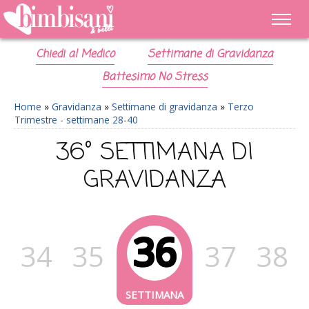
Chiedi al Medico
Settimane di Gravidanza
Battesimo No Stress
Home
»
Gravidanza
»
Settimane di gravidanza
»
Terzo
Trimestre - settimane 28-40
36° SETTIMANA DI
GRAVIDANZA
36
34
35
37
38