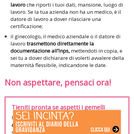
lavoro
che riporti i tuoi dati, mansione, luogo di
lavoro. Se la tua azienda non ha un medico, è il
datore di lavoro a dover rilasciare una
certificazione;
il ginecologo, il medico aziendale o il datore di
lavoro
trasmettono direttamente la
documentazione all’Inps,
mettendoti in copia, e
sei tu a dover dichiarare di volerti avvalere della
maternità flessibile, indicandone le date.
Non aspettare, pensaci ora!
Tieniti pronta se aspetti i gemelli
Il
parto gemellare avviene solitamente
qualche settimana prima
rispetto a quello
singolo. Non è detto che debba avvenire