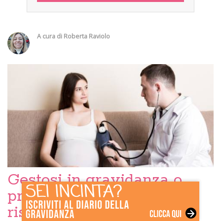
A cura di
Roberta Raviolo
Gestosi in gravidanza o
preeclampsia: sintomi,
rischi e come evitarla