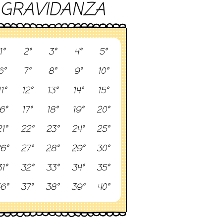
GRAVIDANZA
1°
2°
3°
4°
5°
6°
7°
8°
9°
10°
11°
12°
13°
14°
15°
6°
17°
18°
19°
20°
1°
22°
23°
24°
25°
6°
27°
28°
29°
30°
1°
32°
33°
34°
35°
6°
37°
38°
39°
40°