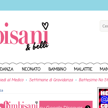
IDANZA
NEONATO
BAMBINO
MALATTIE
MA
iedi al Medico
Settimane di Gravidanza
Battesimo No St
za