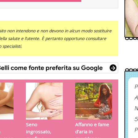
sito non intendono e non devono in alcun modo sostituire
 della salute e l’utente. È pertanto opportuno consultare
specialisti.
P
A
N
S
Seno
Affanno e fame
P
n
ingrossato,
d’aria in