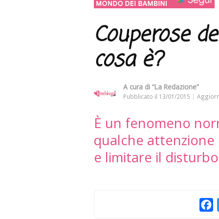
Couperose del
cosa è?
A cura di
“La Redazione”
Pubblicato il
13/01/2015
Aggiorn
È un fenomeno norm
qualche attenzione è
e limitare il disturbo
F