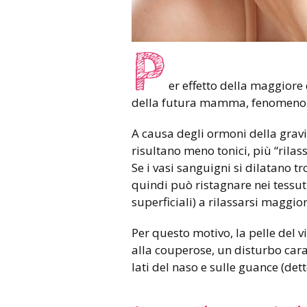
P
er effetto della maggiore
della futura mamma, fenomeno tip
A causa degli ormoni della gravi
risultano meno tonici, più “rilas
Se i vasi sanguigni si dilatano t
quindi può ristagnare nei tessu
superficiali) a rilassarsi maggi
Per questo motivo, la pelle del vi
alla couperose, un disturbo cara
lati del naso e sulle guance (det