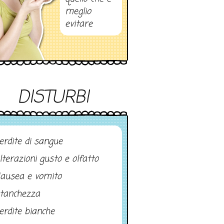
meglio
evitare
DISTURBI
erdite di sangue
lterazioni gusto e olfatto
ausea e vomito
tanchezza
erdite bianche