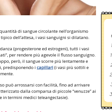
 quantità di sangue circolante nell’organismo
ico dell’attesa, i vasi sanguigni si dilatano.
danza (progesterone ed estrogeni), tutti i vasi
sati”, per rendere più agevole il flusso sanguigno.
1
roppo, però, il sangue scorre più lentamente e
2
ti, predisponendo i
capillari
(i vasi più sottili e
ormente.
2
3
so può arrossarsi con facilità, fino ad arrivare
tterizzato dalla comparsa di piccole “venuzze” ai
3
te in termini medici teleangectasie).