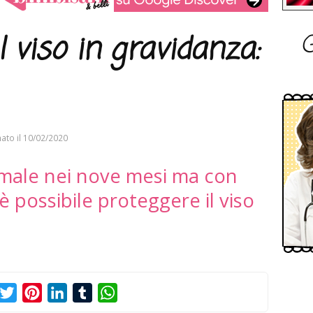
G
 viso in gravidanza:
ato il
10/02/2020
ale nei nove mesi ma con
 possibile proteggere il viso
acebook
Twitter
Pinterest
LinkedIn
Tumblr
WhatsApp