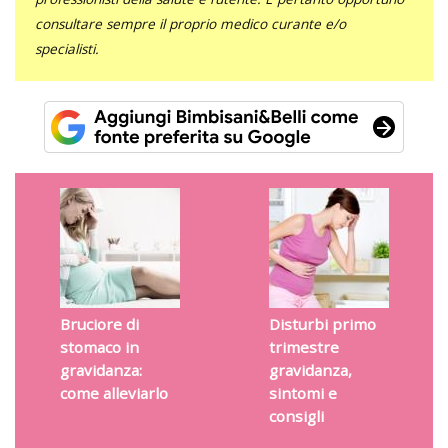
consultare sempre il proprio medico curante e/o
specialisti.
Bruciore di
Disturbi primo
stomaco in
trimestre
gravidanza:
gravidanza,
come alleviarlo
sintomi e
consigli