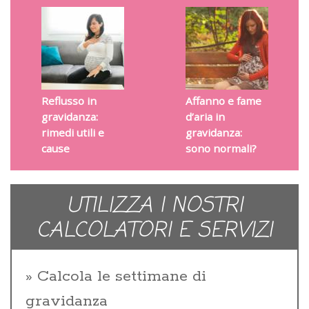
Reflusso in
Affanno e fame
gravidanza:
d’aria in
rimedi utili e
gravidanza:
cause
sono normali?
UTILIZZA I NOSTRI
CALCOLATORI E SERVIZI
Calcola le settimane di
gravidanza