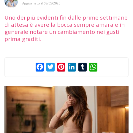
Aggiornato il
08/05/2025
Uno dei più evidenti fin dalle prime settimane
di attesa è avere la bocca sempre amara e in
generale notare un cambiamento nei gusti
prima graditi.
Facebook
Twitter
Pinterest
LinkedIn
Tumblr
WhatsApp