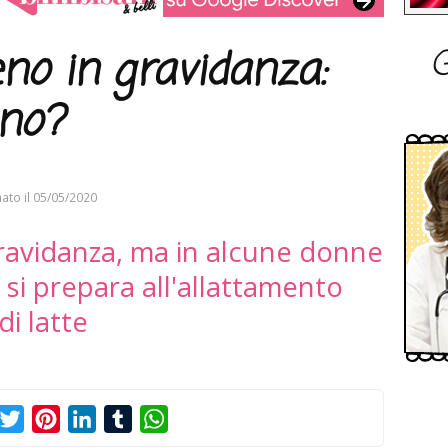
G
eno in gravidanza:
ano?
ato il
05/05/2020
gravidanza, ma in alcune donne
 si prepara all'allattamento
di latte
acebook
Twitter
Pinterest
LinkedIn
Tumblr
WhatsApp