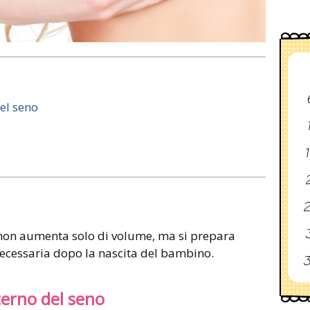
el seno
1
2
2
3
non aumenta solo di volume, ma si prepara
necessaria dopo la nascita del bambino.
3
terno del seno