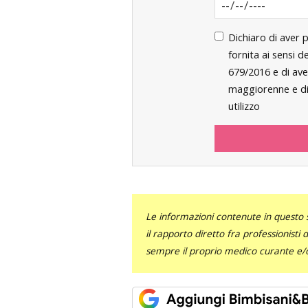
Dichiaro di aver 
fornita ai sensi 
679/2016 e di ave
maggiorenne e di 
utilizzo
Le informazioni contenute in questo 
il rapporto diretto fra professionisti
sempre il proprio medico curante e/o 