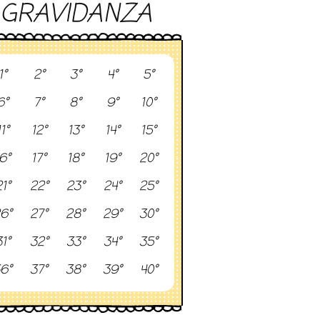
GRAVIDANZA
1°
2°
3°
4°
5°
6°
7°
8°
9°
10°
11°
12°
13°
14°
15°
6°
17°
18°
19°
20°
1°
22°
23°
24°
25°
6°
27°
28°
29°
30°
1°
32°
33°
34°
35°
6°
37°
38°
39°
40°