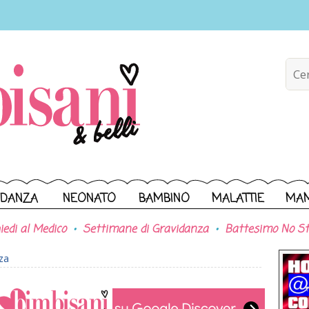
IDANZA
NEONATO
BAMBINO
MALATTIE
MA
iedi al Medico
Settimane di Gravidanza
Battesimo No St
za