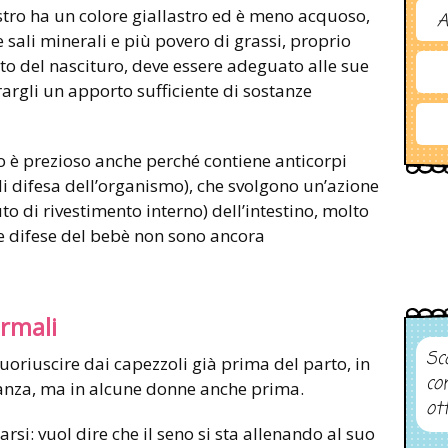
lostro ha un colore giallastro ed è meno acquoso,
A
e sali minerali e più povero di grassi, proprio
to del nascituro, deve essere adeguato alle sue
rargli un apporto sufficiente di sostanze
o è prezioso anche perché contiene anticorpi
i difesa dell’organismo), che svolgono un’azione
uto di rivestimento interno) dell’intestino, molto
le difese del bebè non sono ancora
ormali
Sco
uoriuscire dai capezzoli già prima del parto, in
co
danza, ma in alcune donne anche prima.
ot
rsi: vuol dire che il seno si sta allenando al suo