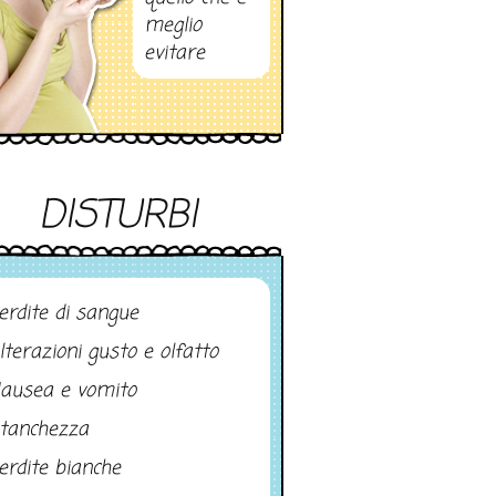
meglio
evitare
DISTURBI
erdite di sangue
lterazioni gusto e olfatto
ausea e vomito
tanchezza
erdite bianche