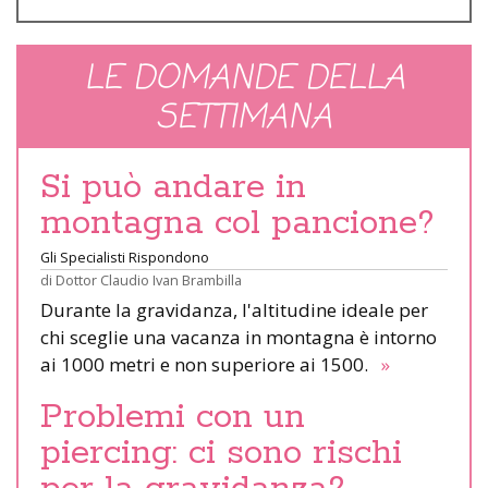
LE DOMANDE DELLA
SETTIMANA
Si può andare in
montagna col pancione?
Gli Specialisti Rispondono
di
Dottor Claudio Ivan Brambilla
Durante la gravidanza, l'altitudine ideale per
chi sceglie una vacanza in montagna è intorno
ai 1000 metri e non superiore ai 1500.
»
Problemi con un
piercing: ci sono rischi