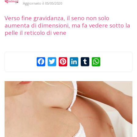
Aggiornato il
05/05/2020
Verso fine gravidanza, il seno non solo
aumenta di dimensioni, ma fa vedere sotto la
pelle il reticolo di vene
Facebook
Twitter
Pinterest
LinkedIn
Tumblr
WhatsApp